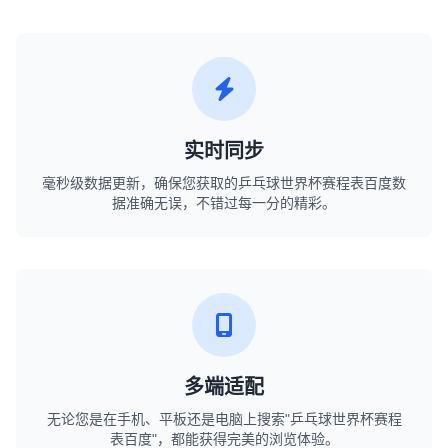
实时同步
毫秒级数据更新，确保您获取的乒乓球世界杯赛程表百度数
据准确无误，不错过每一分的精彩。
多端适配
无论您是在手机、平板还是电脑上搜索"乒乓球世界杯赛程
表百度"，都能获得完美的浏览体验。