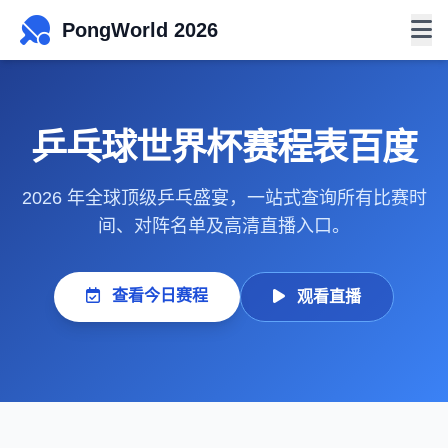
PongWorld 2026
乒乓球世界杯赛程表百度
2026 年全球顶级乒乓盛宴，一站式查询所有比赛时
间、对阵名单及高清直播入口。
查看今日赛程
观看直播