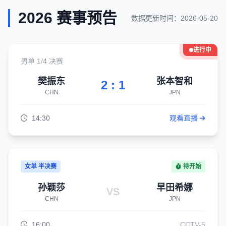
2026 赛事预告
数据更新时间：2026-05-20
进行中
男单 1/4 决赛
樊振东
张本智和
2 : 1
CHN
JPN
14:30
观看直播
女单 半决赛
待开始
孙颖莎
早田希娜
VS
CHN
JPN
16:00
CCTV-5